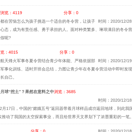
浏览：4119
分享：0
营
长都在苦恼怎么为孩子挑选一个适合的冬令营，让孩子
时间：2020/12/28 
光心态，成为有责任感、勇于承担的人。面对种类繁多、琳琅满目的冬令
假呢?
览：4015
分享：0
，航天烽火军事冬夏令营结合青少年体能、严格依据部
时间：2020/12/19 
展军事化训练、适时开班会总结，力图让青少年在冬夏令营活动中即时发
成长自己。
浏览：3685
月球“挖土”？果然在意料之中
时间：2020/12/18 
12月17日，中国的“嫦娥五号”返回器带着月球样品成功返回地球，到此我
仅推动了我国的太空探索事业，而且给世界天文界划下了浓墨重彩的一笔
分享：0
时间：2020/12/18 