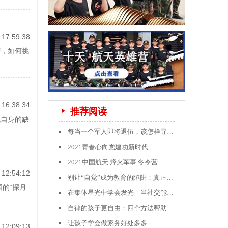
17:59:38
营，如何挑
16:38:34
推荐阅读
现自身的缺
每当一个军人即将退伍，该怎样寻找就业方向？
2021青春心向党建功新时代
2021中国航天 烽火军事 冬令营
12:54:12
别让“自觉”成为教育的陷阱：真正的自律从何而来？
国的“探月
在集体星光中学会发光—当社交能力成为孩子的人生必修课
。
自律的孩子更自由：四个方法帮助孩子学会自我管理
让孩子学会做家务好处多多
12:09:13