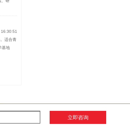
践、研
16:30:51
办。适合青
学基地