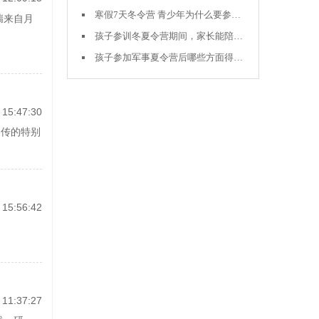
寒假7天冬令营 青少年为什么要参加？让孩子磨练中成长，塑造全新自我
揣来自月
孩子参训冬夏令营期间，家长能陪同吗？
孩子参加军事夏令营后哪些方面得到了提升
15:47:30
相传的特别
15:56:42
11:37:27