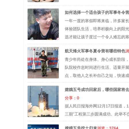
如何选择一个适合孩子的军事冬令
一年一度的寒假即将来临，许多家
体验团队生活，培养积极向上的阳
选才能让孩子度过一个令人难忘的寒
浏
航天烽火军事冬夏令营有哪些特色
青少年尚处在身体、身心成长阶段
队院校作息时间进行生活、适量开
点，取他人之长补自己之短，快速
嫦娥五号成功回家后，哪些国家将去
分享：0
据人民日报海外网12月17日报道，
三期”工程第三步圆满成功。此举不
浏览：3764
嫦娥五号挖土归来