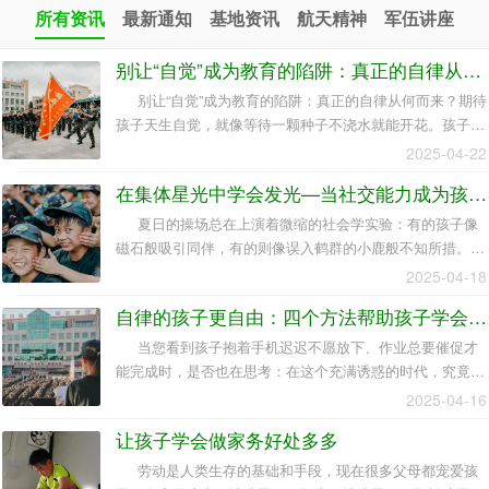
所有资讯
最新通知
基地资讯
航天精神
军伍讲座
别让“自觉”成为教育的陷阱：真正的自律从何而来？
别让“自觉”成为教育的陷阱：真正的自律从何而来？期待
孩子天生自觉，就像等待一颗种子不浇水就能开花。孩子的
大脑前额叶皮质尚未发育成熟，自控力本就需要后天塑造。
2025-04-22
董卿回忆童年时坦言：“若没有父亲每天陪读经典、制定严
在集体星光中学会发光—当社交能力成为孩子的人生必修课
格计划，我绝无今日的积淀。”教育的路上，从没有“完美父
母”，只有愿意和孩子共同成长的“同行者
夏日的操场总在上演着微缩的社会学实验：有的孩子像
磁石般吸引同伴，有的则像误入鹤群的小鹿般不知所措。那
些在集体中闪光的瞬间，往往藏着影响孩子一生的社交密码
2025-04-18
自律的孩子更自由：四个方法帮助孩子学会自我管理
当您看到孩子抱着手机迟迟不愿放下、作业总要催促才
能完成时，是否也在思考：在这个充满诱惑的时代，究竟该
如何培养孩子的自律能力
2025-04-16
让孩子学会做家务好处多多
劳动是人类生存的基础和手段，现在很多父母都宠爱孩