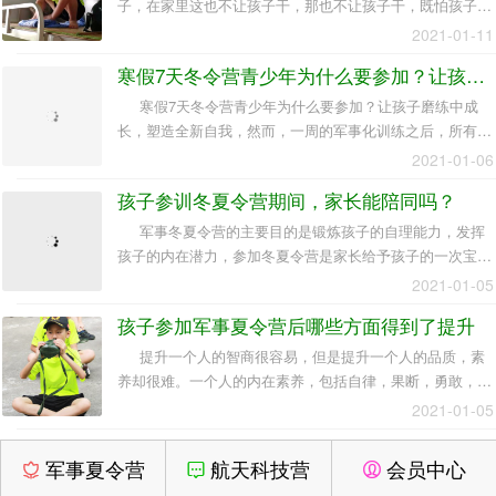
子，在家里这也不让孩子干，那也不让孩子干，既怕孩子累
着，又怕让孩子做家务占用学习时间，过分宠爱、溺爱孩
2021-01-11
子，这样对孩子一点好处都没有，只会把孩子养成一个懒
寒假7天冬令营青少年为什么要参加？让孩子磨练中成长，塑造全新自我
惰、依赖性强的人。
寒假7天冬令营青少年为什么要参加？让孩子磨练中成
长，塑造全新自我，然而，一周的军事化训练之后，所有的
孩子，都有了一个明显的变化：从哭哭啼啼，到完全适应，
2021-01-06
他们完成了一个新的蜕变。
孩子参训冬夏令营期间，家长能陪同吗？
军事冬夏令营的主要目的是锻炼孩子的自理能力，发挥
孩子的内在潜力，参加冬夏令营是家长给予孩子的一次宝贵
的锻炼机会，是让孩子摆脱对父母的依赖性。
2021-01-05
孩子参加军事夏令营后哪些方面得到了提升
提升一个人的智商很容易，但是提升一个人的品质，素
养却很难。一个人的内在素养，包括自律，果断，勇敢，有
勇有谋，遇事冷静，艰苦奋斗
2021-01-05
看了儿子参加军事夏令营活动变化，我看在眼里，高兴在心上
军事夏令营
航天科技营
会员中心
孩子的这些变化，虽然不是轰轰烈烈的，但却是每个家