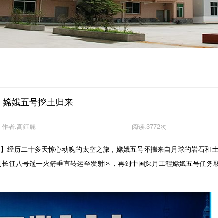
嫦娥五号挖土归来
作者:髙鈺麗
阅读:3772次
重】经历二十多天惊心动魄的太空之旅，嫦娥五号怀揣来自月球的岩石和
到长征八号遥一火箭垂直转运至发射区，再到中国探月工程嫦娥五号任务