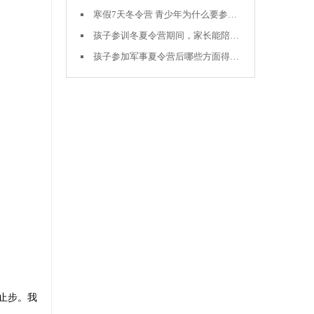
寒假7天冬令营 青少年为什么要参加？让孩子磨练中成长，塑造全新自我
孩子参训冬夏令营期间，家长能陪同吗？
孩子参加军事夏令营后哪些方面得到了提升
止步。我