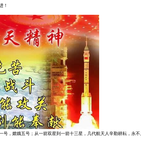
进！
问一号，嫦娥五号；从一箭双星到一箭十三星，几代航天人辛勤耕耘，永不